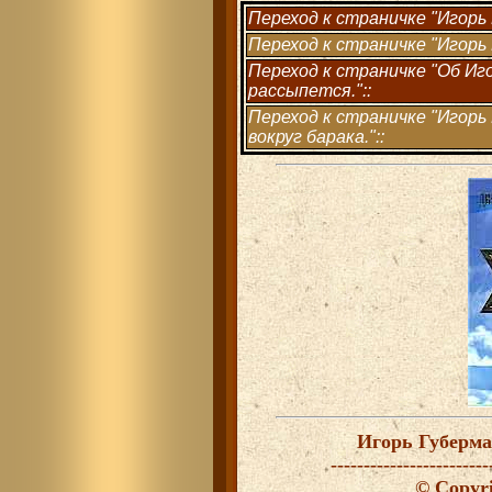
Переход к страничке "Игорь 
Переход к страничке "Игорь 
Переход к страничке "Об Иг
рассыпется."::
Переход к страничке "Игорь
вокруг барака."::
Игорь Губерман. Иерусалимские гарики
---------------------------------------------------------------
© Copyright Igor Guberman
Часть I
Россию увидав на расстоянии,
грустить перестаешь о расставании.
Изгнанник с каторжным клеймом,
отъехал вдаль я одиноко
за то, что нагло был бельмом
в глазу всевидящего ока.
Еврею не резвиться на Руси
и воду не толочь в российской ступе;
тот волос, на котором он висит,
у русского народа - волос в супе.
Забавно, что томит меня и мучает
нехватка в нашей жизни эмигрантской
отравного, зловонного, могучего
дыхания империи гигантской.
Бог лежит больной, окинув глазом
дикие российские дела,
где идея вывихнула разум
и, залившись кровью, умерла.
С утра до тьмы Россия на уме,
а ночью - боль участия и долга;
неважно, что родился я в тюрьме,
а важно, что я жил там очень долго.
Да, порочен дух моей любви,
но не в силах прошлое проклясть я,
есть у рабства прелести свои
и свои восторги сладострастья.
Вожди России свой народ
во имя чети и морали
опять зовут идти вперед,
а где перед, опять соврали.
Когда идет пора
крушения структур,
в любое время
всюду при развязках
у смертного одра
империй и культур
стоят евреи
в траурных повязках.
Ах, как бы нам за наши штуки
платить по счету не пришлось!
Еврей! Как много в этом звуке
для сердца русского слилось!
Устроил с ясным умыслом Всевышний
в нас родственное сходство со скотом:
когда народ безмолствует излишне,
то дух его зловонствует потом.
Люблю российский спор подлунный,
его цитат бенгальский пламень,
его идей узор чугунный,
его судеб могильный камень.
Ранним утром. Душной ночью.
Вдруг в ответ на чей-то взгляд...
Вырвал корни я из почвы,
и они по ней болят.
Прав еврей, что успевает
на любые поезда,
но в России не свивает
долговечного гнезда.
Я хотел бы прожить много лет
и услышать в часы, когда пью,
что в стране, где давно меня нет,
кто-то строчку услышал мою.
Вдовцы Ахматовой и вдовы Мандельштама -
бесчисленны. Душой неколебим,
любой из них был рыцарь, конь и дама,
и каждый был особенно любим.
Мне вновь напомнила мимоза
своей прозрачной желтизной,
что в сердце всажена заноза
российской слякотной весной.
В русском таланте ценю я сноровку
злобу менять на припляс;
в доме повешенных судят веревку
те же, что вешали нас.
В России сейчас от угла до угла
бормочет Россия казенная
про то, что Россию спасти бы могла
Россия, оплошно казненная.
В те трудные дни был открыт
мне силы и света источник,
когда я почувствовал стыд
и выпрямил свой позвоночник.
В любви и смерти находя
неисчерпаемую тему,
я не плевал в портрет вождя,
поскольку клал на всю систему.
Из русских событий пронзительный вывод
взывает к рассудкам носатым:
в еврейской истории русский период
кончается веком двадцатым.
Россия извелась, пока давала
грядущим поколениям людей
урок монументального провала
искусственно внедряемых идей.
Пронизано русское лето
миазмами русской зимы;
в российских ревнителях света
спят гены строителей тьмы.
Россию покидают иудеи,
что очень своевременно и честно,
чтоб собственной закваски прохиндеи
заполнили оставшееся место.
Как бы ни слабели год от года
тьма и духота над отчим домом,
подлинная русская свобода
будет обозначена погромом.
Чтоб русское разрушить государство -
когда вокруг себя ни посмотри -
евреи в целях подлого коварства
Россию окружают изнутри.
Не верю в разум коллективный
с его соборной головой:
в ней правит бал дурак активный
или мерзавец волевой.
Не зря тонули мы в крови,
не зря мы жили так убого,
нет ни отваги, ни любви
у тех, кого лишили Бога.
Весело на русский карнавал
было бы явиться нам сейчас:
те, кто нас душил и убивал,
пишут, что они простили нас.
В России жил я, как трава,
и меж такими же другими,
сполна имея все права
без права пользоваться ими.
Лихие русские года
плели узор искусной пряжи,
где п