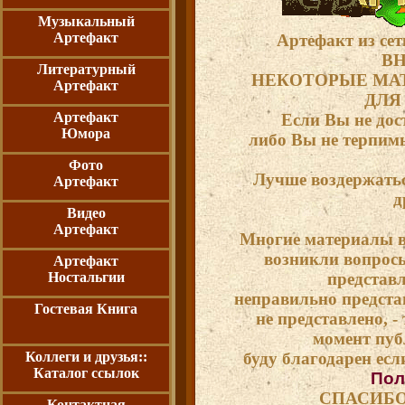
Музыкальный
Артефакт
Артефакт из сет
ВН
Литературный
НЕКОТОРЫЕ МА
Артефакт
ДЛЯ
Артефакт
Если Вы не дос
Юмора
либо Вы не терпимы
Фото
Лучше воздержатьс
Артефакт
д
Видео
Артефакт
Многие материалы вз
возникли вопросы
Артефакт
Ностальгии
представ
неправильно предста
Гостевая Книга
не представлено, - 
момент пуб
Коллеги и друзья::
буду благодарен если
Каталог ссылок
Пол
СПАСИБО
Контактная