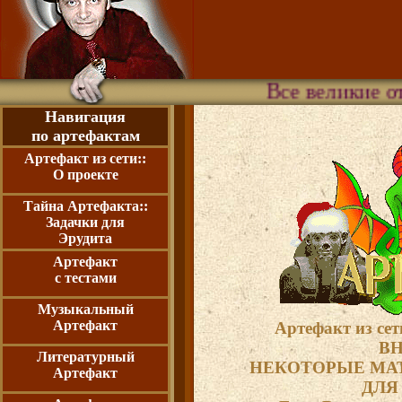
Все великие откры
Навигация
по артефактам
Артефакт из сети::
О проекте
Тайна Артефакта::
Задачки для
Эрудита
Артефакт
с тестами
Музыкальный
Артефакт
Артефакт из сет
ВН
Литературный
НЕКОТОРЫЕ МА
Артефакт
ДЛЯ