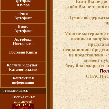
Артефакт
Если Вы не дос
Юмора
либо Вы не терпимы
Фото
Лучше воздержатьс
Артефакт
д
Видео
Артефакт
Многие материалы вз
возникли вопросы
Артефакт
Ностальгии
представ
неправильно предста
Гостевая Книга
не представлено, - 
момент пуб
Коллеги и друзья::
буду благодарен если
Каталог ссылок
Пол
СПАСИБО
Контактная
информация
::. РЕКЛАМА ЗДЕСЬ
Кнопка сайта:
Для друзей