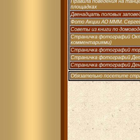
Правила поведения на танц
площадках
Двенадцать половых запове
Фото Акции АО МММ. Сергей
Советы из книги по домовод
Страничка фотографий Окт
комментариями)
Страничка фотографий тор
Страничка фотографий Дет
Страничка фотографий Ден
Обязательно посетите стра