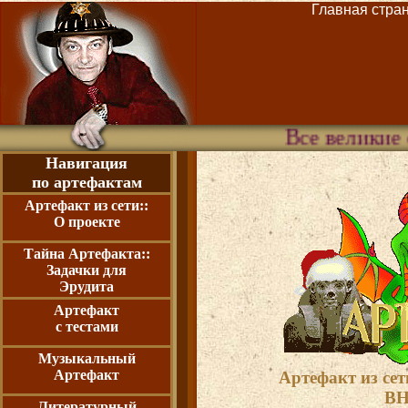
Главная страни
Все великие откр
Навигация
по артефактам
Артефакт из сети::
О проекте
Тайна Артефакта::
Задачки для
Эрудита
Артефакт
с тестами
Музыкальный
Артефакт
Артефакт из сет
ВН
Литературный