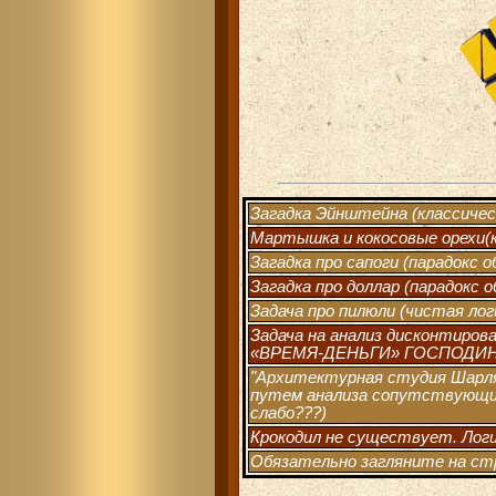
Загадка Эйнштейна (классичес
Мартышка и кокосовые орехи(к
Загадка про сапоги (парадокс 
Загадка про доллар (парадокс 
Задача про пилюли (чистая лог
Задача на анализ дисконтир
«ВРЕМЯ-ДЕНЬГИ» ГОСПОДИНА 
"Архитектурная студия Шарля
путем анализа сопутствующих
слабо???)
Крокодил не существует. Лог
Обязательно загляните на стр