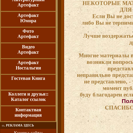
НЕКОТОРЫЕ МА
Артефакт
ДЛЯ
Артефакт
Если Вы не дос
Юмора
либо Вы не терпимы
Фото
Лучше воздержатьс
Артефакт
д
Видео
Артефакт
Многие материалы вз
возникли вопросы
Артефакт
Ностальгии
представ
неправильно предста
Гостевая Книга
не представлено, - 
момент пуб
Коллеги и друзья::
буду благодарен если
Каталог ссылок
Пол
СПАСИБО
Контактная
информация
::. РЕКЛАМА ЗДЕСЬ
Кнопка сайта: