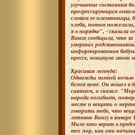
улучшение состояния бо
прогрессирующим онколо
словам ее племянницы, 
хлеба, потом пожелала,
я в порядке", - сказала 
Ванга сообщила, что за 
умерших родственников.
информированная бабушк
прессе, покинула этот м
Красивая легенда:
Однажды зимней ночью п
белом коне. Он вошел в 
сиянием, и сказал: "Мир
народа погибнет, потер
месте и вещать о мертв
говорить тебе, что веща
летнюю Вангу в январе 1
Мало кто верит в предс
тех пор, как они начин