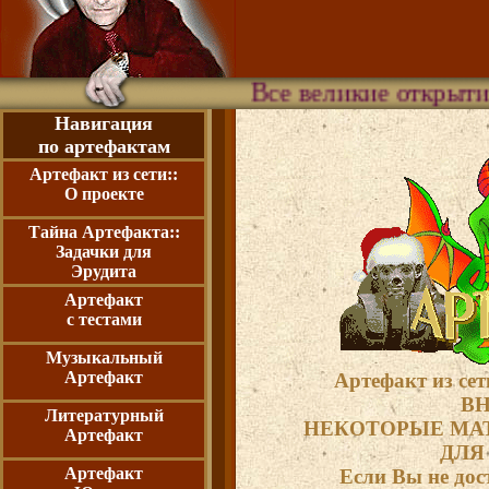
Все великие открытия были сделан
Навигация
по артефактам
Артефакт из сети::
О проекте
Тайна Артефакта::
Задачки для
Эрудита
Артефакт
с тестами
Музыкальный
Артефакт
Артефакт из сет
ВН
Литературный
НЕКОТОРЫЕ МА
Артефакт
ДЛЯ
Артефакт
Если Вы не дос