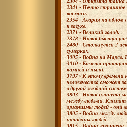
2304 - Открыта тайна 
2341 - Нечто страшное 
космоса.
2354 - Авария на одном
к засухе.
2371 - Великий голод.
2378 - Новая быстро ра
2480 - Столкнутся 2 ис
сумерках.
3005 - Война на Марсе
3010 - Комета протарани
камней и пыли.
3797 - К этому времени 
человечество сможет з
в другой звездной систем
3803 - Новая планета м
между людьми. Климат 
организмы людей - они
3805 - Война между люд
половины людей.
3815 - Война закончена.