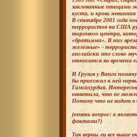
заклеванные птицами ж
куста, и кровь невинная
В сентябре 2001 года п
террористов на США ру
торгового центра, кото
«братьями». В них врез
железные» - террористо
английски это слово зву
относится ко времени е
И Грузия у Ванги помян
бы приезжал к ней перв
Гамсахурдия. Интересов
ответила, что не может
Потому что не видит в
(опять вопрос: а являет
фактами?)
Так верны ли все выше у