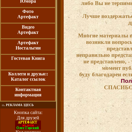
Юмора
либо Вы не терпимы
Фото
Лучше воздержатьс
Артефакт
д
Видео
Артефакт
Многие материалы вз
возникли вопросы
Артефакт
Ностальгии
представ
неправильно предста
Гостевая Книга
не представлено, - 
момент пуб
Коллеги и друзья::
буду благодарен если
Каталог ссылок
Пол
СПАСИБО
Контактная
информация
::. РЕКЛАМА ЗДЕСЬ
Кнопка сайта:
Для друзей