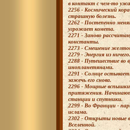
в контакт с чем-то уж
2256 - Космический кора
страшную болезнь.
2262 - Постепенно мен
угрожает комета.
2271 - Заново рассчита
константы.
2273 - Смешение желтой,
2279 - Энергия из ничего
2288 - Путешествие во 
инопланетянами.
2291 - Солнце остывае
зажечь его снова.
2296 - Мощные вспышки
притяжения. Начинают
станции и спутники.
2299 - Во Франции - па
ислама.
2302 - Открыты новые 
Вселенной.