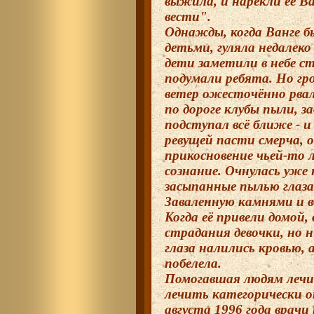
выжила, и нарекли её В
вести".
Однажды, когда Ванге бы
детьми, гуляла недалеко
дети заметили в небе ст
подумали ребята. Но гр
ветер ожесточённо рвал 
по дороге клубы пыли, з
подступал всё ближе - и 
ревущей пасти смерча, 
прикосновение чьей-то л
сознание. Очнулась уже 
засыпанные пылью глаза
Заваленную камнями и в
Когда её привели домой,
страдания девочки, но н
глаза налились кровью,
побелела.
Помогавшая людям лечит
лечить категорически о
августа 1996 года врач