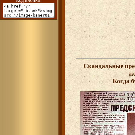
Код кнопки:
Скандальные пред
же
Когда б