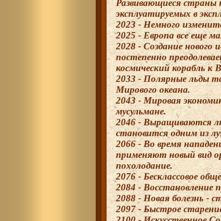
Развивающиеся страны 
эксплуатируемых в эксп
2023 - Немного изменит
2025 - Европа все еще ма
2028 - Создание нового 
постепенно преодолева
космический корабль к В
2033 - Полярные льды 
Мирового океана.
2043 - Мировая экономи
мусульмане.
2046 - Выращиваются лю
становится одним из лу
2066 - Во время нападе
применяют новый вид ор
похолодание.
2076 - Бесклассовое общ
2084 - Восстановление 
2088 - Новая болезнь - с
2097 - Быстрое старени
2100 - Искусственное С