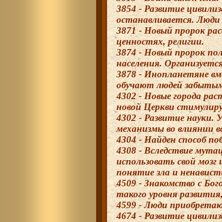
3854 - Развитие цивили
останавливается. Люди 
3871 - Новый пророк ра
ценностях, религии.
3874 - Новый пророк пол
населения. Организуется
3878 - Инопланетяне вм
обучают людей забытым
4302 - Новые города рас
новой Церкви стимулиру
4302 - Развитие науки.
механизмы во влиянии вс
4304 - Найден способ п
4308 - Вследствие мут
использовать свой мозг
понятие зла и ненавист
4509 - Знакомство с Бо
такого уровня развития
4599 - Люди приобрета
4674 - Развитие цивилиз