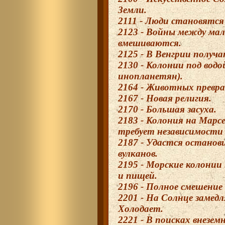
Земли.
2111 - Люди становятс
2123 - Войны между ма
вмешиваются.
2125 - В Венгрии получа
2130 - Колонии под водо
инопланетян).
2164 - Животных превр
2167 - Новая религия.
2170 - Большая засуха.
2183 - Колония на Марс
требует независимости
2187 - Удастся останов
вулканов.
2195 - Морские колонии
и пищей.
2196 - Полное смешение 
2201 - На Солнце замед
Холодает.
2221 - В поисках внезе