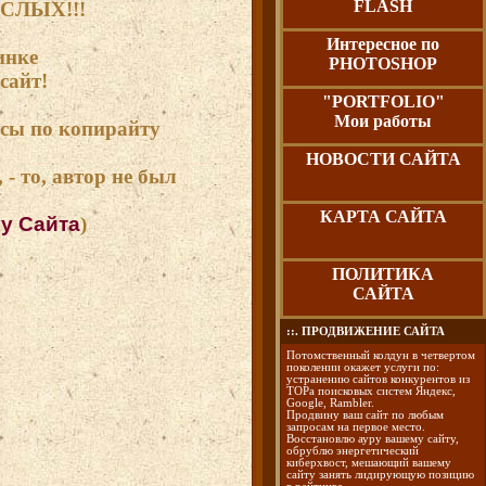
FLASH
СЛЫХ!!!
Интересное по
инке
PHOTOSHOP
сайт!
"PORTFOLIO"
Мои работы
осы по копирайту
НОВОСТИ САЙТА
- то, автор не был
КАРТА САЙТА
у Сайта
)
ПОЛИТИКА
САЙТА
::. ПРОДВИЖЕНИЕ САЙТА
Потомственный колдун в четвертом
поколении окажет услуги по:
устранению сайтов конкурентов из
ТОРа поисковых систем Яндекс,
Google, Rambler.
Продвину ваш сайт по любым
запросам на первое место.
Восстановлю ауру вашему сайту,
обрублю энергетический
киберхвост, мешающий вашему
сайту занять лидирующую позицию