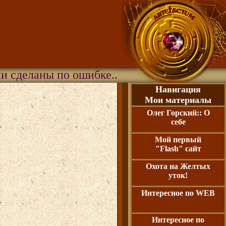
ны по ошибке...
Навигация
Мои материалы
Олег Горский:: О
себе
Мой первый
"Flash" сайт
Охота на Желтых
уток!
Интересное по WEB
Интересное по