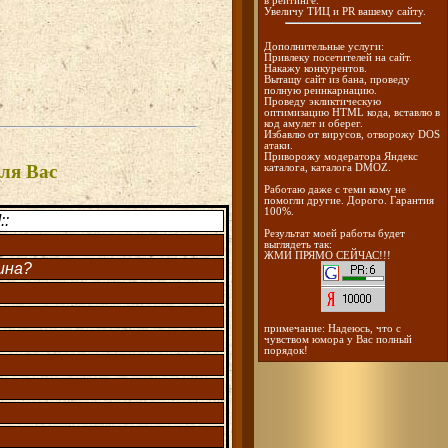
в рейтинге.
Увеличу ТИЦ и PR вашему сайту.
Дополнительные услуги:
Привлеку посетителей на сайт.
Накажу конкурентов.
Вытащу сайт из бана, проведу
полную реинкарнацию.
Проведу экликтическую
оптимизацию HTML кода, вставлю в
код амулет и оберег.
Избавлю от вирусов, отворожу DOS
атаки.
Приворожу модератора Яндекс
ля Вас
каталога, каталога DMOZ.
Работаю даже с теми кому не
помогли другие. Дорого. Гарантия
100%.
:
Результат моей работы будет
выглядеть так:
ЖМИ ПРЯМО СЕЙЧАС!!!
ина?
примечание: Надеюсь, что с
чувством юмора у Вас полный
порядок!