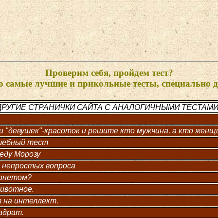
Проверим себя, пройдем тест?
о самые лучшие и прикольные тесты, специально д
РУГИЕ СТРАНИЧКИ САЙТА С АНАЛОГИЧНЫМИ ТЕСТАМИ:
"девушек"-красоток и решите кто мужчина, а кто женщ
лшебный тест
еду Морозу
а непростых вопроса
ернетом?
животное.
 на интеллект.
адрат.