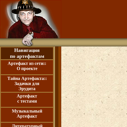
Навигация
по артефактам
Артефакт из сети::
О проекте
Тайна Артефакта::
Задачки для
Эрудита
Артефакт
с тестами
Музыкальный
Артефакт
Литературный