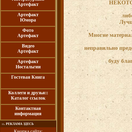
НЕКОТО
Артефакт
Артефакт
либ
Юмора
Лучш
Фото
Многие материал
Артефакт
Видео
неправильно предс
Артефакт
буду бла
Артефакт
Ностальгии
Гостевая Книга
Коллеги и друзья::
Каталог ссылок
Контактная
информация
::. РЕКЛАМА ЗДЕСЬ
Кнопка сайта: