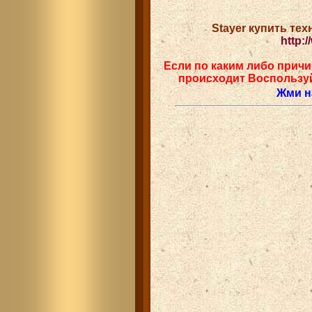
Stayer купить те
http:
Если по каким либо причи
происходит Воспользу
Жми на