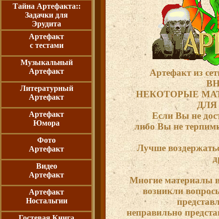
Тайна Артефакта::
Задачки для
Эрудита
Артефакт
с тестами
Музыкальный
Артефакт
Артефакт из сет
ВН
Литературный
НЕКОТОРЫЕ МА
Артефакт
ДЛЯ
Артефакт
Если Вы не дос
Юмора
либо Вы не терпимы
Фото
Лучше воздержатьс
Артефакт
д
Видео
Артефакт
Многие материалы вз
возникли вопросы
Артефакт
Ностальгии
представ
неправильно предста
Гостевая Книга