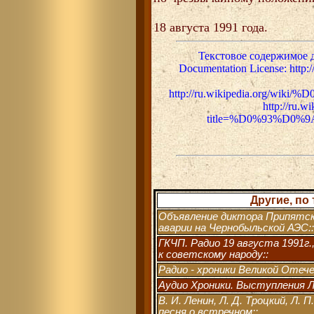
18 августа 1991 года.
Текстовое содержимое 
Documentation License: http:
http://ru.wikipedia.org/w
http://ru.w
title=%D0%93%D0%9
Другие, по
Объявление диктора Припятско
аварии на Чернобыльской АЭС::
ГКЧП. Радио 19 августа 1991г.
к советскому народу::
Радио - хроники Великой Отечес
Аудио Хроники. Выступления Л. 
В. И. Ленин, Л. Д. Троцкий, Л. 
песня о встречном::