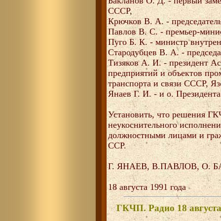
Бакланов О. Д. - первый зам
СССР,
Крючков В. А. - председател
Павлов В. С. - премьер-мин
Пуго Б. К. - министр внутре
Стародубцев В. А. - председ
Тизяков А. И. - президент А
предприятий и объектов про
транспорта и связи СССР, Яз
Янаев Г. И. - и о. Президент
Установить, что решения Г
неукоснительного исполнени
должностными лицами и гра
ССР.
Г. ЯНАЕВ, В.ПАВЛОВ, О. 
18 августа 1991 года
ГКЧП. Радио 18 августа