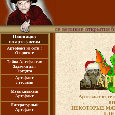
Все великие открытия были сделан
Навигация
по артефактам
Артефакт из сети::
О проекте
Тайна Артефакта::
Задачки для
Эрудита
Артефакт
с тестами
Музыкальный
Артефакт
Артефакт из сет
ВН
Литературный
НЕКОТОРЫЕ МА
Артефакт
ДЛЯ