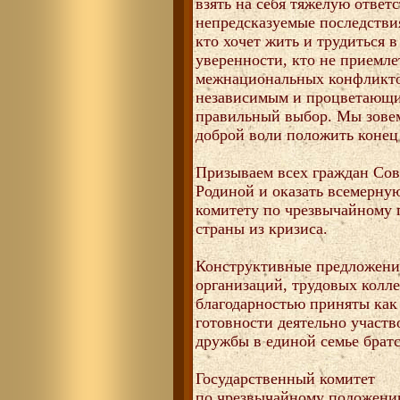
взять на себя тяжелую ответ
непредсказуемые последстви
кто хочет жить и трудиться 
уверенности, кто не приемл
межнациональных конфликтов
независимым и процветающи
правильный выбор. Мы зовем
доброй воли положить коне
Призываем всех граждан Сове
Родиной и оказать всемерну
комитету по чрезвычайному
страны из кризиса.
Конструктивные предложени
организаций, трудовых колле
благодарностью приняты как
готовности деятельно участв
дружбы в единой семье брат
Государственный комитет
по чрезвычайному положени