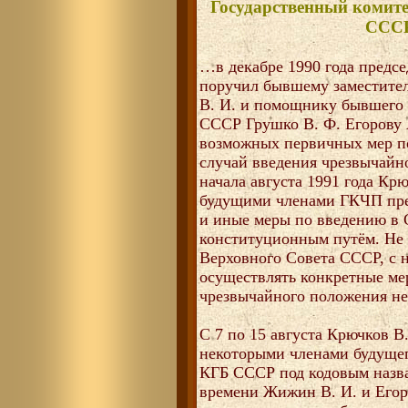
Государственный комит
СССР
…в декабре 1990 года предс
поручил бывшему заместит
В. И. и помощнику бывшего 
СССР Грушко В. Ф. Егорову 
возможных первичных мер по
случай введения чрезвычайно
начала августа 1991 года Кр
будущими членами ГКЧП пр
и иные меры по введению в
конституционным путём. Не
Верховного Совета СССР, с н
осуществлять конкретные ме
чрезвычайного положения не
С 7 по 15 августа Крючков В
некоторыми членами будуще
КГБ СССР под кодовым назв
времени Жижин В. И. и Егор