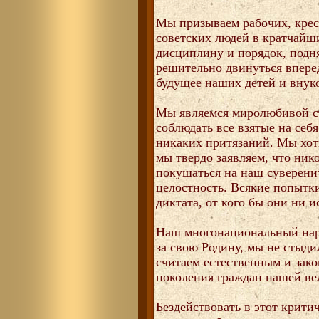
Мы призываем рабочих, крес
советских людей в кратчайш
дисциплину и порядок, подня
решительно двинуться вперед
будущее наших детей и внуко
Мы являемся миролюбивой ст
соблюдать все взятые на себя
никаких притязаний. Мы хот
мы твердо заявляем, что ник
покушаться на наш суверени
целостность. Всякие попытк
диктата, от кого бы они ни и
Наш многонациональный нар
за свою Родину, мы не стыди
считаем естественным и зак
поколения граждан нашей ве
Бездействовать в этот критич