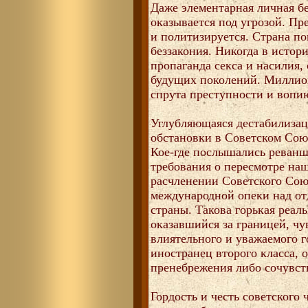
Даже элементарная личная б
оказывается под угрозой. Пр
и политизируется. Страна по
беззакония. Никогда в истор
пропаганда секса и насилия,
будущих поколений. Миллио
спрута преступности и вопи
Углубляющаяся дестабилизац
обстановки в Советском Сою
Кое-где послышались реванш
требования о пересмотре наш
расчленении Советского Сою
международной опеки над о
страны. Такова горькая реал
оказавшийся за границей, ч
влиятельного и уважаемого г
иностранец второго класса, 
пренебрежения либо сочувст
Гордость и честь советского