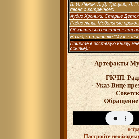
В. И. Ленин, Л. Д. Троцкий, Л. 
песня о встречном::
Аудио Хроники. Старые Детски
Радио ляпы. Мобильные прикол
Обязательно посетите стран
Назад, к страничке "Музыкаль
Пишите в гостевую Книгу, мне
ссылке)::
Артефакты Муз
ГКЧП. Ради
- Указ Вице пр
Советск
Обращение 
встр
Настройте необходим