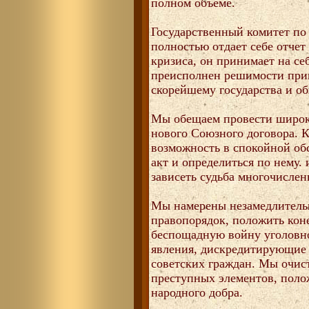
полном объеме.
Государственный комитет п
полностью отдает себе отчет
кризиса, он принимает на се
преисполнен решимости прин
скорейшему государства и об
Мы обещаем провести широк
нового Союзного договора. 
возможность в спокойной об
акт и определиться по нему. 
зависеть судьба многочисле
Мы намерены незамедлительн
правопорядок, положить кон
беспощадную войну уголовно
явления, дискредитирующие
советских граждан. Мы очис
преступных элементов, поло
народного добра.