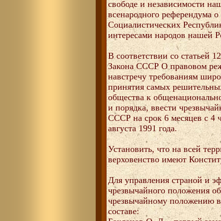
свободе и независимости наш
всенародного референдума о
Социалистических Республи
интересами народов нашей Ро
В соответствии со статьей 1
Закона СССР О правовом реж
навстречу требованиям широ
принятия самых решительны
общества к общенационально
и порядка, ввести чрезвыча
СССР на срок 6 месяцев с 4 
августа 1991 года.
Установить, что на всей те
верховенство имеют Консти
Для управления страной и э
чрезвычайного положения об
чрезвычайному положению 
составе: