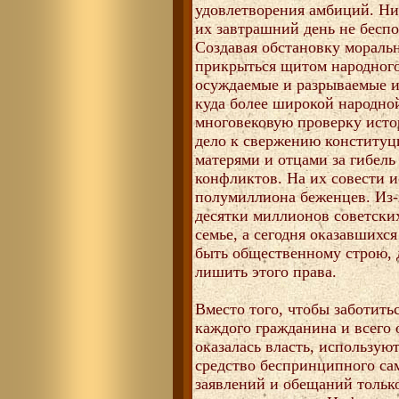
удовлетворения амбиций. Ни
их завтрашний день не бесп
Создавая обстановку моральн
прикрыться щитом народного
осуждаемые и разрываемые и
куда более широкой народно
многовековую проверку истор
дело к свержению конституц
матерями и отцами за гибел
конфликтов. На их совести 
полумиллиона беженцев. Из-
десятки миллионов советски
семье, а сегодня оказавшихс
быть общественному строю, 
лишить этого права.
Вместо того, чтобы заботить
каждого гражданина и всего 
оказалась власть, используют
средство беспринципного са
заявлений и обещаний только