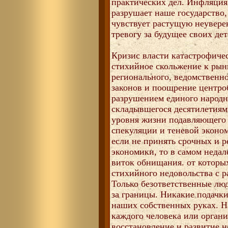
практических дел. Инфляция 
разрушает наше государство
чувствует растущую неувере
тревогу за будущее своих дет
Кризис власти катастрофичес
стихийное скольжение к рын
регионального, ведомственно
законов и поощрение центр
разрушением единого народн
складывшегося десятилетиями
уровня жизни подавляющего 
спекуляции и теневой эконом
если не принять срочных и 
экономики, то в самом неда
виток обнищания. от которы
стихийного недовольства с 
Только безответственные лю
за границы. Никакие подачки
наших собственных руках. Н
каждого человека или орган
восстановление и развитие н