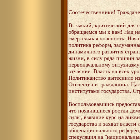
Соотечественники! Граждане
В тяжкий, критический для с
обращаемся мы к вам! Над н
смертельная опасность! Нача
политика реформ, задуманная
динамичного развития стран
жизни, в силу ряда причин з
первоначальному энтузиазму
отчаяние. Власть на всех ур
Политиканство вытеснило из
Отечества и гражданина. Нас
институтами государства. Ст
Воспользовавшись предостав
что появившиеся ростки дем
силы, взявшие курс на ликв
государства и захват власти
общенационального референд
спекуляция на "национальны