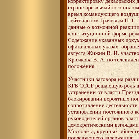
корректировку декабрьских 
стране чрезвычайного полож
время командующего воздуш
лейтенантом Грачёвым П. С. 
данные о возможной реакции
конституционной форме реж
Содержание указанных доку
официальных указах, обраще
августа Жижин В. И. участво
Крючкова В. А. по телевиде
положения.
Участники заговора на разли
КГБ СССР решающую роль в
устранении от власти Прези
блокировании вероятных по
сопротивление деятельност
установлении постоянного к
руководителей органов влас
демократическими взглядам
Моссовета, крупных обществ
последующего задержания;