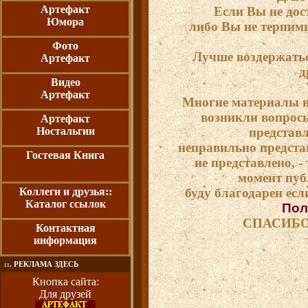
Артефакт
Если Вы не дос
Юмора
либо Вы не терпимы
Фото
Лучше воздержатьс
Артефакт
д
Видео
Артефакт
Многие материалы вз
возникли вопросы
Артефакт
Ностальгии
представ
неправильно предста
Гостевая Книга
не представлено, - 
момент пуб
Коллеги и друзья::
буду благодарен если
Каталог ссылок
Пол
СПАСИБО
Контактная
информация
::. РЕКЛАМА ЗДЕСЬ
Кнопка сайта:
Для друзей