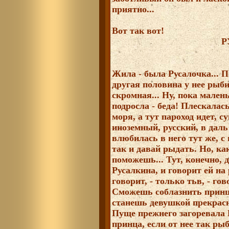
приятно...
Вот так вот!
Р
Жила - была Русалочка... П
другая половина у нее рыб
скромная... Ну, пока малень
подросла - беда! Плескалас
моря, а тут пароход идет, с
иноземный, русский, в даль 
влюбилась в него тут же, с
так и давай рыдать. Но, ка
поможешь... Тут, конечно, 
Русалкина, и говорит ей на 
говорит, - только тьв, - гов
Сможешь соблазнить принца,
станешь девушкой прекрасно
Пуще прежнего загоревала Р
принца, если от нее так рыб