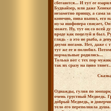
сбегаются... И тут ее озари
Будвайзер, или даже Хенекен
незаметно принцу, а сама 
конечно, пива выпил, его н
из-за ишфонера свисает, Он 
может. Ну, тут он со всей д
вроде как поцелуй и был. Р
глядь - а это не рыба, а де
двумя ногамв. Нет, даже с т
тут же ее и полюбил. Потом 
нормальные родились...
Только вот с тех пор мужик
так их сразу на пиво тянет..
Сказка
Однажды, гуляя по зоопарк
очень грустный Медведь. Г
добрый Медведь, и доверчи
тело его переполняла душа