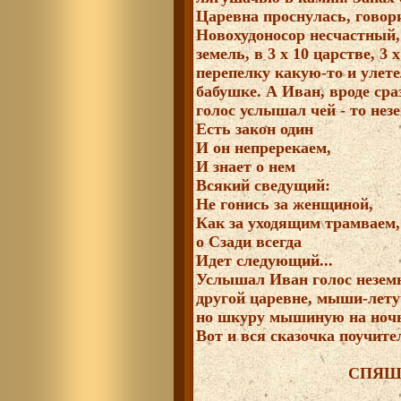
Царевна проснулась, говор
Новохудоносор несчастный,
земель, в 3 х 10 царстве, 3 
перепелку какую-то и улете
бабушке. А Иван, вроде сра
голос услышал чей - то нез
Есть закон один
И он непререкаем,
И знает о нем
Всякий сведущий:
Не гонись за женщиной,
Как за уходящим трамваем,
o Сзади всегда
Идет следующий...
Услышал Иван голос неземн
другой царевне, мыши-лету
но шкуру мышиную на ночь 
Вот и вся сказочка поучите
СПЯШ