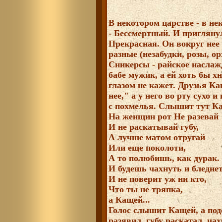
В некотором царстве - в не
- Бессмертный. И приглянул
Прекрасная. Он вокруг нее 
разные (незабудки, розы, о
Сникерсы - райское наслаж
бабе мужик, а ей хоть бы хн
глазом не кажет. Друзья К
нее," а у него во рту сухо 
с похмелья. Слышит тут Ка
На женщин рот Не разевай
И не раскатывай губу,
А лучше матом отругай
Или еще поколоти,
А то полюбишь, как дурак.
И будешь чахнуть и бледнет
И не поверит уж ни кто,
Что ты не тряпка,
а Кащей...
Голос слышит Кащей, а поде
разявил, губу раскатал, чахн