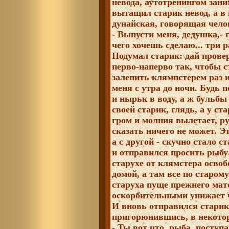
невода, аутотренингом зан
вытащил старик невод, а в
дунайская, говорящая чело
- Выпусти меня, дедушка,- г
чего хочешь сделаю... три р
Подумал старик: дай провер
перво-наперво так, чтобы с
залепить клямпстерем раз и
меня с утра до ночи. Будь п
и нырьк в воду, а ж бульб
своей старик, глядь, а у ст
гром и молния вылетает, ру
сказать ничего не может. Эт
а с другой - скучно стало с
и отправился просить рыбу
старухе от клямстера освоб
домой, а там все по старом
старуха пуще прежнего мат
оскорбительными унижает ч
И вновь отправился старик
пригорюнившись, в некото
- Ты вот что, рыба, поступ