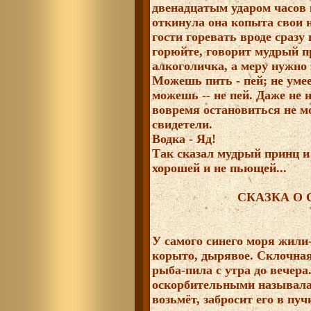
двенадцатым ударом часов 
откинула она копыта свои н
гости горевать вроде сразу
горюйте, говорит мудрый п
алкоголичка, а меру нужно з
Можешь пить - пей; не уме
можешь -- не пей. Даже не н
вовремя остановиться не мо
свидетели.
Водка - Яд!
Так сказал мудрый принц и
хорошей и не пьющей...
СКАЗКА О 
У самого синего моря жили-
корыто, дырявое. Склочная
рыба-пила с утра до вечер
оскорбительными называла,
возьмёт, забросит его в пуч