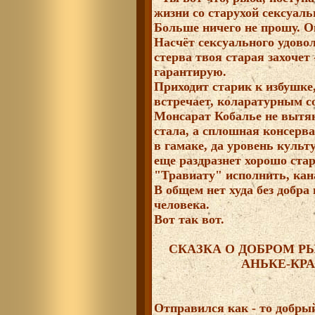
жизни со старухой сексуаль
Больше ничего не прошу. Оке
Насчёт сексуального удовол
стерва твоя старая захочет 
гарантирую.
Приходит старик к избушке,
встречает, коларатурным с
Монсарат Кобалье не вытяне
стала, а сплошная консерв
в гамаке, да уровень куль
еще раздразнет хорошо стар
"Травиату" исполнить, кан
В общем нет худа без добра
человека.
Вот так вот.
СКАЗКА О ДОБРОМ Р
АНЬКЕ-КР
Отправился как - то добр