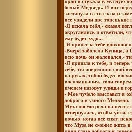
край и стекала в мутную во
белый Медведь. И вот пере
заглянула в его глаза и зам
все увидели две тоненькие 
-Я искала тебя,- сказал вз
округлились и ответили, чт
ему будет худо...
-Я принесла тебе вдохновень
-Вчера заболела Куница, а
всю ночь он жаловался,- ти
-Я пришла к тебе, и тепер
себе, ты опередишь свой ве
на руках, тобой будут восхи
воспоминания, твои соврем
именем назовут улицы и гор
- Мое чучело выставят в ох
доброго и умного Медведя.
Муза посмотрела на него с 
отвернулась, чтобы уйти, г
ночью, когда все спят, неко
что Муза не сможет жить в 
рили глаза доброго и довер