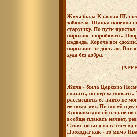
Жила была Красная Шапочка
заболела. Шапка напекла п
старушку. По пути пристал 
пирожок попробовать. Попро
медведь. Короче все сдохли
пирожков не достало. Вот и
худа без добра.
ЦАРЕ
Жила - была Царевна Несмея
сказать, ни пером описать. 
рассмешить ее никто не мог
не помогает. Пятки ей щекот
Кинокомедии ей всякие по в
вообще плакать начнет, рев
Стоит по колено в этом во 
Проходит как - то мимо Ив