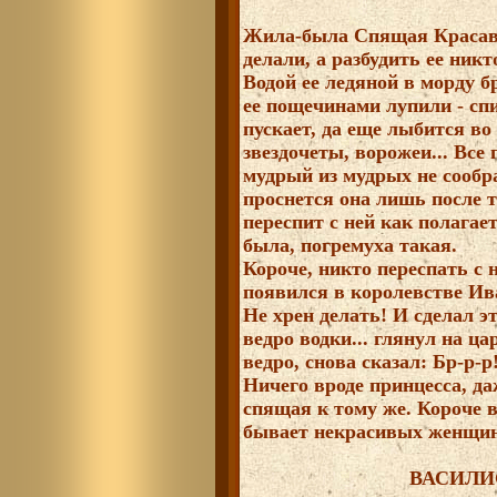
Жила-была Спящая Красави
делали, а разбудить ее никт
Водой ее ледяной в морду б
ее пощечинами лупили - сп
пускает, да еще лыбится во
звездочеты, ворожеи... Все
мудрый из мудрых не сообра
проснется она лишь после т
переспит с ней как полагает
была, погремуха такая.
Короче, никто переспать с н
появился в королевстве Ив
Не хрен делать! И сделал эт
ведро водки... глянул на ца
ведро, снова сказал: Бр-р-р
Ничего вроде принцесса, да
спящая к тому же. Короче в
бывает некрасивых женщин 
ВАСИЛИ