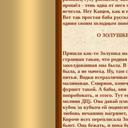
прошёл - тень одна от него 
исчезла. Нет Кащея, как и 
Вот так простая баба русск
одним своим холодным пове
О ЗОЛУШКЕ
Пришла как-то Золушка на 
странная такая, что родная 
заколдованная она была. В
была, а не мачеха. Ну, там
питья. Водки всеразличны
малиновая. Смирнов, конеч
фуршет такой. А бабы, они
попробовать, и этого. Тут 
молния ДЦ). Она давай пляс
кубок за кубком ей подноси
любовь нечаянно нагрянет, 
Короче всех переплясала Зо
бьют. Она бежать, и пока б