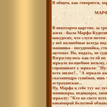
В общем, как говорится, хо
МАРФ
В некотором царстве, за тр
жила - была Марфа-Кудесниц
накудесит, что слуги потом 
у неё волшебные всегда под
машинка - посудомойка, ст
автомат. Но, видать, не суд
Взгрустнулось как-то ей по 
зеркало волшебное возьму, 
спрашивает у зеркала: "Ну-
всех милее?.. "А зеркало а
скалапендра сушёная, ишь ч
астраханская...
Ну, Марфа к себе тут же л
маникюры, педикюры, химию
зеркалу: "Кто на свете всех
кикиморой болотной обзыв