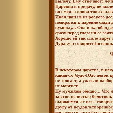
вылечу. Ему отвечают: леч
Царевна в придачу, не выл
вот меч - голова твоя с пле
Иван наш не из робкого де
подкрался к царевне сзади 
кумполу... Она и о... обалд
сразу перед глазами ее зажг
Хорошо ей так стало вдруг
Дураку и говорит: Потешны
Ч
В некотором царстве, в нек
какая-то Чудо-Юдо девок 
не трогает, а уж если наобо
не моргнет.
Ну мужикам обидно... Что ж
за этой нечистью болотной.
выродимся же все,- говорят
другу от неудовлетвореннос
насладится, хотя бы одной 