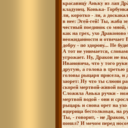
красавицу Аньку из лап Др
кладунец. Конька- Горбунка
ли, коротко - ли, а доскака
в нее: Эгей-гей! Ты, жаба з
честный поединок со мной, 
как на грех, ухо Драконово
неожиданности и отвечает 
добру - по здорову... Не буд
А тот не унимается, слова
угрожает. Ну, Дракон не в
Ивановича, что у того руки 
другую, а голова в третью 
головы рыцаря присела, и 
заорет: Ну что ты слюни ра
скорей мертвой-живой воды
Сложила Анька ручки - нож
мертвой водой - они и срос
рыцарь и снова орет на ухо
ящерица бестолковая, на р
Ты, - говорит, - не Дракон
понял? И мечом перед носо