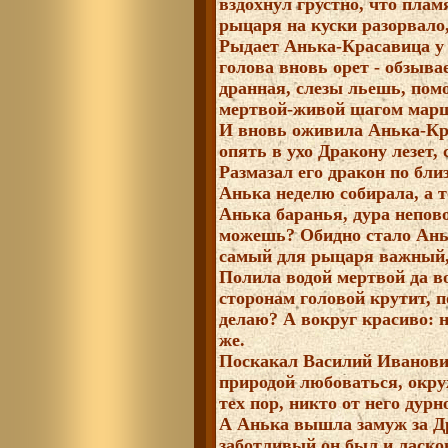
вздохнул грустно, что пламя
рыцаря на куски разорвало,
Рыдает Анька-Красавица у
голова вновь орет - обзыва
дранная, слезы льешь, пом
мертвой-живой шагом марш
И вновь оживила Анька-Кр
опять в ухо Дракону лезет
Размазал его дракон по бли
Анька неделю собирала, а т
Анька баранья, дура непово
можешь? Обидно стало Аньк
самый для рыцаря важный, 
Полила водой мертвой да в
сторонам головой крутит, п
делаю? А вокруг красиво: н
же.
Поскакал Василий Иванови
природой любоваться, окру
тех пор, никто от него дур
А Анька вышла замуж за Др
заботливый он был и ласков