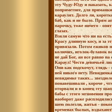
эту Чуду-Юду и наказать, к
поприметнее, для приманки, 
караулят. Долго ли, коротк
баб, как и не было. Прям а
парочку, тоже ничего - опя
глазах.
Взяли самую что ни на ест
Красу длинную косу, и за э
привязали. Потом ежиков н
колючих, иголок-булавок во
не дай Бог, ан все равно на
Караул! Чести девичьей л
Они как подскочут, глядь -
ней никого нету. Невидимка
невидимке таких... звездюле
понавешивали , короче , чт
оторвали и в конец эту ша
бабы с этого мгновения проп
наоборот даже расплодилис
шею полезли, житья - покоя
временах былых, вздыхают 