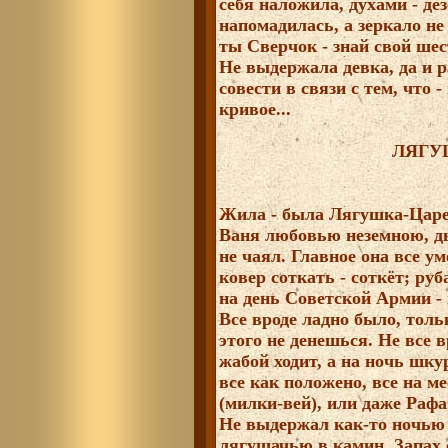
себя наложила, духами - де
напомадилась, а зеркало не
ты Сверчок - знай свой шес
Не выдержала девка, да и р
совести в связи с тем, что 
кривое...
ЛЯГУ
Жила - была Лягушка-Царе
Ваня любовью неземною, ды
не чаял. Главное она все ум
ковер соткать - соткёт; р
на день Советской Армии -
Все вроде ладно было, толь
этого не денешься. Не все в
жабой ходит, а на ночь шк
все как положено, все на ме
(милки-вей), или даже Рафа
Не выдержал как-то ночью
лягушачью в камин. Запах 