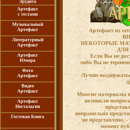
Эрудита
Артефакт
с тестами
Музыкальный
Артефакт
Артефакт из сет
ВН
Литературный
НЕКОТОРЫЕ МА
Артефакт
ДЛЯ
Артефакт
Если Вы не дос
Юмора
либо Вы не терпимы
Фото
Лучше воздержатьс
Артефакт
д
Видео
Артефакт
Многие материалы вз
возникли вопросы
Артефакт
Ностальгии
представ
неправильно предста
Гостевая Книга
не представлено, - 
момент пуб